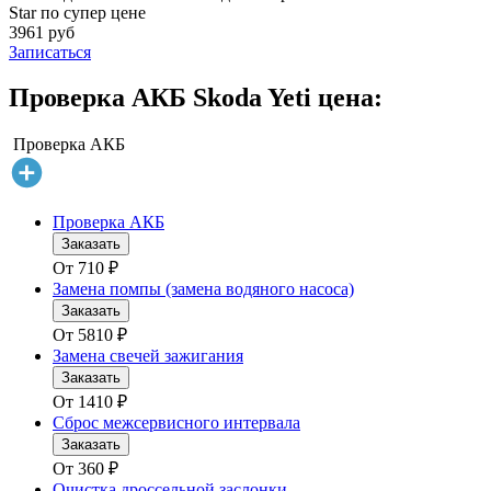
Star по супер цене
3961 руб
Записаться
Проверка АКБ Skoda Yeti цена:
Проверка АКБ
Проверка АКБ
Заказать
От
710
₽
Замена помпы (замена водяного насоса)
Заказать
От
5810
₽
Замена свечей зажигания
Заказать
От
1410
₽
Сброс межсервисного интервала
Заказать
От
360
₽
Очистка дроссельной заслонки