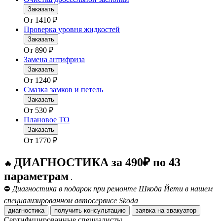
Заказать
От
1410
₽
Проверка уровня жидкостей
Заказать
От
890
₽
Замена антифриза
Заказать
От
1240
₽
Смазка замков и петель
Заказать
От
530
₽
Плановое ТО
Заказать
От
1770
₽
ДИАГНОСТИКА за 490₽ по 43
🔥
параметрам
.
⛔
Диагностика в подарок при ремонте Шкода Йети в нашем
специализированном автосервисе Skoda
диагностика
получить консультацию
заявка на эвакуатор
Сертифицированные специалисты