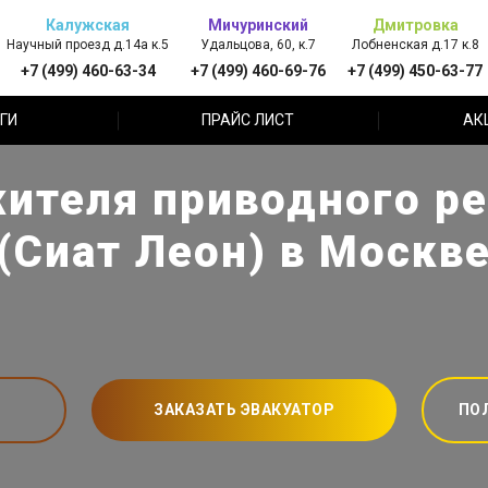
Калужская
Мичуринский
Дмитровка
Научный проезд д.14а к.5
Удальцова, 60, к.7
Лобненская д.17 к.8
+7 (499) 460-63-34
+7 (499) 460-69-76
+7 (499) 450-63-77
ГИ
ПРАЙС ЛИСТ
АК
ителя приводного ре
(Сиат Леон) в Москв
ЗАКАЗАТЬ ЭВАКУАТОР
ПО