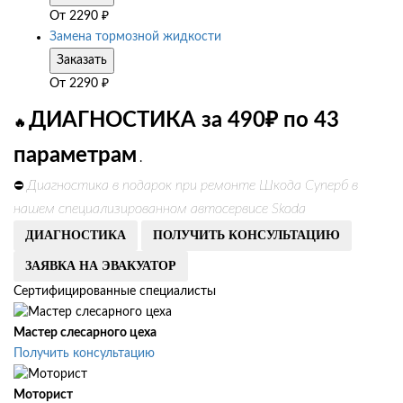
От
2290
₽
Замена тормозной жидкости
Заказать
От
2290
₽
ДИАГНОСТИКА за 490₽ по 43
🔥
параметрам
.
Диагностика в подарок при ремонте Шкода Суперб в
⛔
нашем специализированном автосервисе Skoda
ДИАГНОСТИКА
ПОЛУЧИТЬ КОНСУЛЬТАЦИЮ
ЗАЯВКА НА ЭВАКУАТОР
Сертифицированные специалисты
Мастер слесарного цеха
Получить консультацию
Моторист