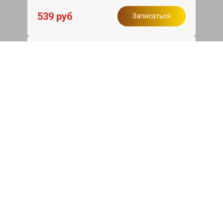
539 руб
Записаться
Бесплатный эвакуатор
При ремонте Seat Ibiza ДВС, эвакуация
авто в пределах МКАД в подарок.
Записаться
Сделаем дешевле