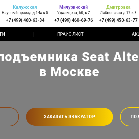
Калужская
Мичуринский
Дмитровка
Научный проезд д.14а к.5
Удальцова, 60, к.7
Лобненская д.17 к.8
+7 (499) 460-63-34
+7 (499) 460-69-76
+7 (499) 450-63-77
ГИ
ПРАЙС ЛИСТ
АК
одъемника Seat Alte
в Москве
ЗАКАЗАТЬ ЭВАКУАТОР
ПО