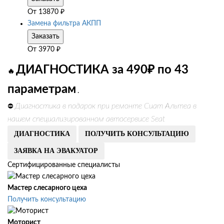
От
13870
₽
Замена фильтра АКПП
Заказать
От
3970
₽
ДИАГНОСТИКА за 490₽ по 43
🔥
параметрам
.
Диагностика в подарок при ремонте Сиат Альтеа в
⛔
нашем специализированном автосервисе Seat
ДИАГНОСТИКА
ПОЛУЧИТЬ КОНСУЛЬТАЦИЮ
ЗАЯВКА НА ЭВАКУАТОР
Сертифицированные специалисты
Мастер слесарного цеха
Получить консультацию
Моторист