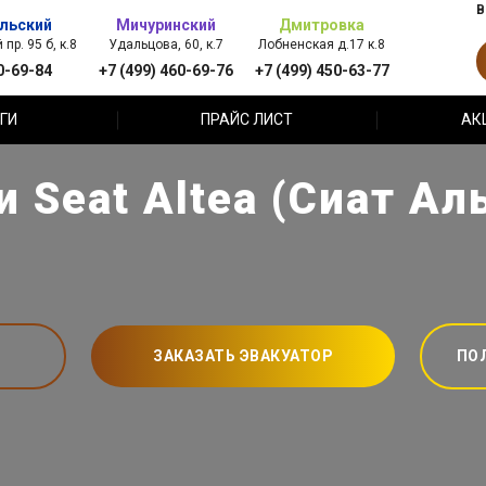
В
льский
Мичуринский
Дмитровка
пр. 95 б, к.8
Удальцова, 60, к.7
Лобненская д.17 к.8
0-69-84
+7 (499) 460-69-76
+7 (499) 450-63-77
ГИ
ПРАЙС ЛИСТ
АК
Seat Altea (Сиат Ал
ЗАКАЗАТЬ ЭВАКУАТОР
ПО