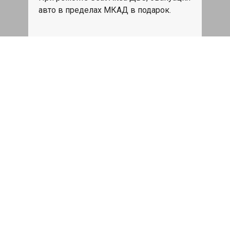
авто в пределах МКАД в подарок.
Записаться
Сделаем дешевле
При калькуляции на руках из другого
сервиса - эти же работы и запчасти по
более низкой цене
Записаться