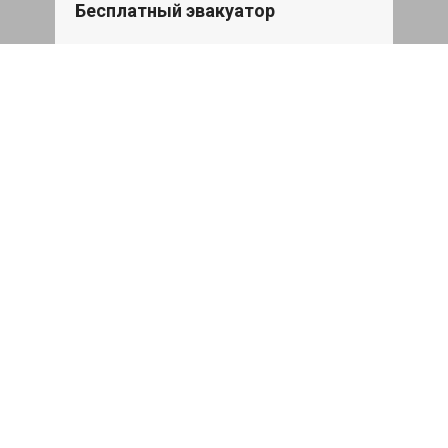
Бесплатный эвакуатор
При ремонте Skoda Superb ДВС,
эвакуация авто в пределах МКАД в
подарок.
Записаться
Сделаем дешевле
При калькуляции на руках из другого
сервиса - эти же работы и запчасти по
более низкой цене