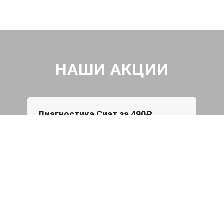
НАШИ АКЦИИ
Диагностика Сиат за 490₽
Проверка авто по 43 параметрам
539 руб
Записаться