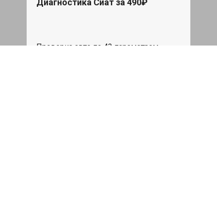
Диагностика Сиат за 490₽
Проверка авто по 43 параметрам
539 руб
Записаться
Бесплатный эвакуатор
При ремонте Seat ДВС, эвакуация авто
в пределах МКАД в подарок.