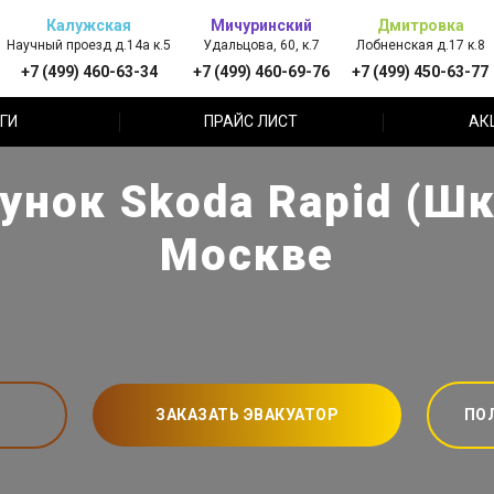
Калужская
Мичуринский
Дмитровка
Научный проезд д.14а к.5
Удальцова, 60, к.7
Лобненская д.17 к.8
+7 (499) 460-63-34
+7 (499) 460-69-76
+7 (499) 450-63-77
ГИ
ПРАЙС ЛИСТ
АК
унок Skoda Rapid (Шк
Москве
ЗАКАЗАТЬ ЭВАКУАТОР
ПО