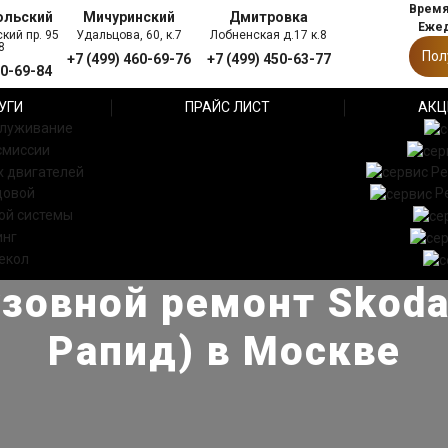
Время 
ольский
Мичуринский
Дмитровка
Ежед
кий пр. 95
Удальцова, 60, к.7
Лобненская д.17 к.8
8
Пол
+7 (499) 460-69-76
+7 (499) 450-63-77
60-69-84
УГИ
ПРАЙС ЛИСТ
АКЦ
служивание
смиссии
 двигателей
Ре
довой
Р
ой системы
инг
екол
зовной ремонт Skoda
Рапид) в Москве