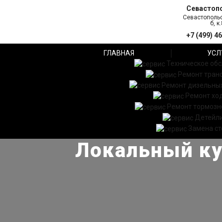
Севастоп
Севастопольс
б, к.
+7 (499) 4
ГЛАВНАЯ
УСЛ
Техническое об
Ремонт тран
Ремонт дизельных
Ремонт хо
Ремонт тормозн
Детейл
Замена ст
Локальный ку