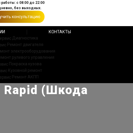
работы: с 08:00 до 22:00
невно, без выходных.
учить консультацию
ИИ
КОНТАКТЫ
Диагностика
Ремонт двигателя
монт электрооборудования
емонт рулевого управления
Покраска кузова
Кузовной ремонт
Ремонт АКПП
 Rapid (Шкода