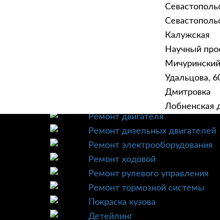
Севастополь
Севастопольск
Калужская
Научный прое
ГЛАВНАЯ
УСЛУ
Мичурински
Техническое обслуживание
Удальцова, 60
Диагностика
Дмитровка
Ремонт трансмиссии
Лобненская д
Ремонт двигателя
Ремонт дизельных двигателей
Ремонт электрооборудования
Ремонт ходовой
Ремонт рулевого управления
Ремонт тормозной системы
Покраска кузова
Детейлинг