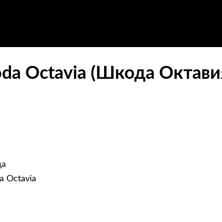
da Octavia (Шкода Октави
да
a Octavia