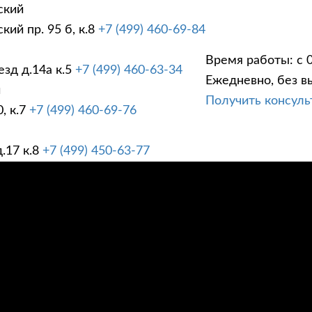
ский
ий пр. 95 б, к.8
+7 (499) 460-69-84
Время работы: с 0
зд д.14а к.5
+7 (499) 460-63-34
Ежедневно, без в
ГИ
ПРАЙС ЛИСТ
АК
й
Получить консул
, к.7
+7 (499) 460-69-76
.17 к.8
+7 (499) 450-63-77