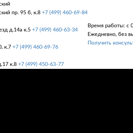
ский
ий пр. 95 б, к.8
+7 (499) 460-69-84
Время работы: с 0
зд д.14а к.5
+7 (499) 460-63-34
Ежедневно, без в
ГИ
ПРАЙС ЛИСТ
АК
й
Получить консул
, к.7
+7 (499) 460-69-76
.17 к.8
+7 (499) 450-63-77