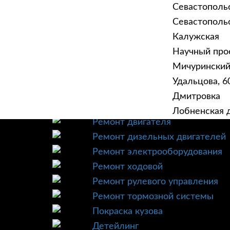
Севастополь
Севастопольск
Калужская
Научный прое
ГЛАВНАЯ
УСЛУ
Мичурински
Техническое обслуживание
Удальцова, 60
Диагностика
Дмитровка
Ремонт трансмиссии
Лобненская д
Ремонт двигателя
Ремонт дизельных двигателей
Ремонт электрооборудования
Ремонт ходовой
Ремонт рулевого управления
Ремонт тормозной системы
Покраска кузова
Детейлинг