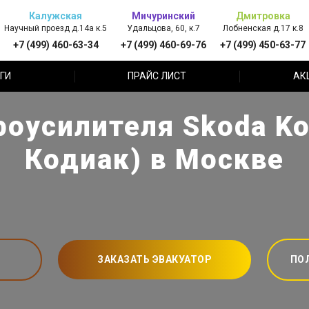
Калужская
Мичуринский
Дмитровка
Научный проезд д.14а к.5
Удальцова, 60, к.7
Лобненская д.17 к.8
+7 (499) 460-63-34
+7 (499) 460-69-76
+7 (499) 450-63-77
ГИ
ПРАЙС ЛИСТ
АК
роусилителя Skoda Ko
Кодиак) в Москве
ЗАКАЗАТЬ ЭВАКУАТОР
ПО