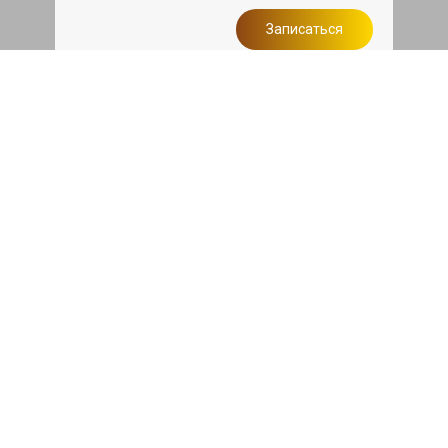
Записаться
Сделаем дешевле
При калькуляции на руках из другого
сервиса - эти же работы и запчасти по
более низкой цене
Записаться
Такси в подарок