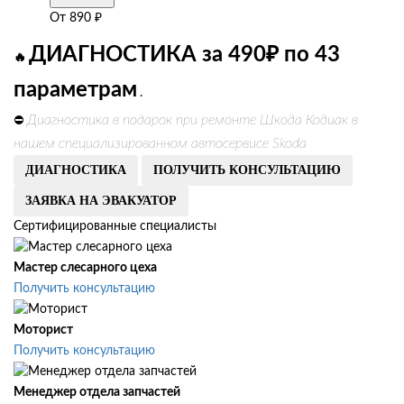
От
890
₽
ДИАГНОСТИКА за 490₽ по 43
🔥
параметрам
.
Диагностика в подарок при ремонте Шкода Кодиак в
⛔
нашем специализированном автосервисе Skoda
ДИАГНОСТИКА
ПОЛУЧИТЬ КОНСУЛЬТАЦИЮ
ЗАЯВКА НА ЭВАКУАТОР
Сертифицированные специалисты
Мастер слесарного цеха
Получить консультацию
Моторист
Получить консультацию
Менеджер отдела запчастей