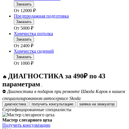
Заказать
От
12000
₽
Предпродажная подготовка
Заказать
От
5000
₽
Химчистка потолка
Заказать
От
2400
₽
Химчистка сидений
Заказать
От
1000
₽
ДИАГНОСТИКА за 490₽ по 43
🔥
параметрам
.
⛔
Диагностика в подарок при ремонте Шкода Карок в нашем
специализированном автосервисе Skoda
диагностика
получить консультацию
заявка на эвакуатор
Сертифицированные специалисты
Мастер слесарного цеха
Получить консультацию