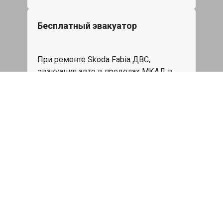
Бесплатный эвакуатор
При ремонте Skoda Fabia ДВС,
эвакуация авто в пределах МКАД в
подарок.
Записаться
Сделаем дешевле
При калькуляции на руках из другого
сервиса - эти же работы и запчасти по
более низкой цене