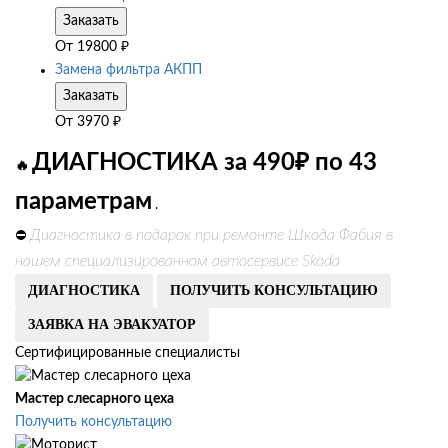
Заказать
От
19800
₽
Замена фильтра АКПП
Заказать
От
3970
₽
ДИАГНОСТИКА за 490₽ по 43
🔥
параметрам
.
Диагностика в подарок при ремонте Шкода Фабия в
⛔
нашем специализированном автосервисе Skoda
ДИАГНОСТИКА
ПОЛУЧИТЬ КОНСУЛЬТАЦИЮ
ЗАЯВКА НА ЭВАКУАТОР
Сертифицированные специалисты
Мастер слесарного цеха
Получить консультацию