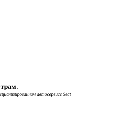
етрам
.
ециализированном автосервисе Seat